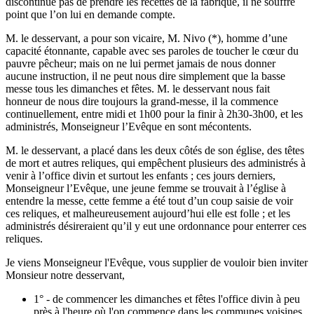
discontinue pas de prendre les recettes de la fabrique, il ne souffre
point que l’on lui en demande compte.
M. le desservant, a pour son vicaire, M. Nivo (*), homme d’une
capacité étonnante, capable avec ses paroles de toucher le cœur du
pauvre pêcheur; mais on ne lui permet jamais de nous donner
aucune instruction, il ne peut nous dire simplement que la basse
messe tous les dimanches et fêtes. M. le desservant nous fait
honneur de nous dire toujours la grand-messe, il la commence
continuellement, entre midi et 1h00 pour la finir à 2h30-3h00, et les
administrés, Monseigneur l’Evêque en sont mécontents.
M. le desservant, a placé dans les deux côtés de son église, des têtes
de mort et autres reliques, qui empêchent plusieurs des administrés à
venir à l’office divin et surtout les enfants ; ces jours derniers,
Monseigneur l’Evêque, une jeune femme se trouvait à l’église à
entendre la messe, cette femme a été tout d’un coup saisie de voir
ces reliques, et malheureusement aujourd’hui elle est folle ; et les
administrés désireraient qu’il y eut une ordonnance pour enterrer ces
reliques.
Je viens Monseigneur l'Evêque, vous supplier de vouloir bien inviter
Monsieur notre desservant,
1° - de commencer les dimanches et fêtes l'office divin à peu
près à l'heure où l'on commence dans les communes voisines