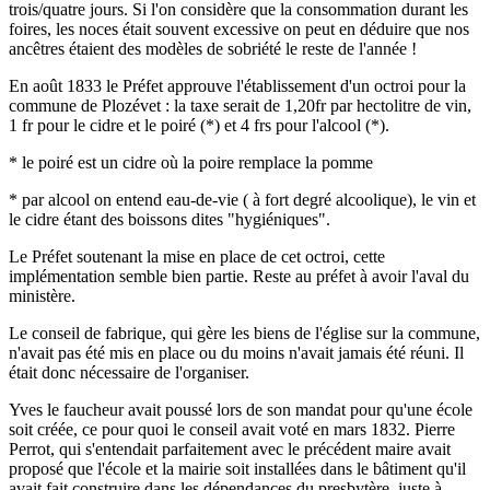
trois/quatre jours. Si l'on considère que la consommation durant les
foires, les noces était souvent excessive on peut en déduire que nos
ancêtres étaient des modèles de sobriété le reste de l'année !
En août 1833 le Préfet approuve l'établissement d'un octroi pour la
commune de Plozévet : la taxe serait de 1,20fr par hectolitre de vin,
1 fr pour le cidre et le poiré (*) et 4 frs pour l'alcool (*).
* le poiré est un cidre où la poire remplace la pomme
* par alcool on entend eau-de-vie ( à fort degré alcoolique), le vin et
le cidre étant des boissons dites "hygiéniques".
Le Préfet soutenant la mise en place de cet octroi, cette
implémentation semble bien partie. Reste au préfet à avoir l'aval du
ministère.
Le conseil de fabrique, qui gère les biens de l'église sur la commune,
n'avait pas été mis en place ou du moins n'avait jamais été réuni. Il
était donc nécessaire de l'organiser.
Yves le faucheur avait poussé lors de son mandat pour qu'une école
soit créée, ce pour quoi le conseil avait voté en mars 1832. Pierre
Perrot, qui s'entendait parfaitement avec le précédent maire avait
proposé que l'école et la mairie soit installées dans le bâtiment qu'il
avait fait construire dans les dépendances du presbytère, juste à