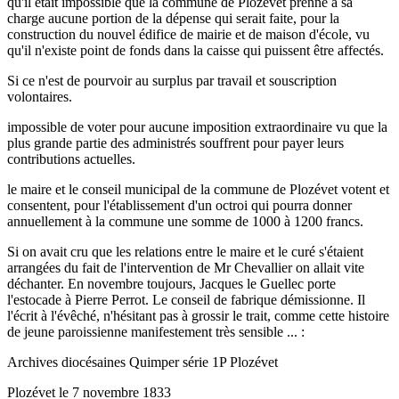
qu'il était impossible que la commune de Plozévet prenne à sa
charge aucune portion de la dépense qui serait faite, pour la
construction du nouvel édifice de mairie et de maison d'école, vu
qu'il n'existe point de fonds dans la caisse qui puissent être affectés.
Si ce n'est de pourvoir au surplus par travail et souscription
volontaires.
impossible de voter pour aucune imposition extraordinaire vu que la
plus grande partie des administrés souffrent pour payer leurs
contributions actuelles.
le maire et le conseil municipal de la commune de Plozévet votent et
consentent, pour l'établissement d'un octroi qui pourra donner
annuellement à la commune une somme de 1000 à 1200 francs.
Si on avait cru que les relations entre le maire et le curé s'étaient
arrangées du fait de l'intervention de Mr Chevallier on allait vite
déchanter. En novembre toujours, Jacques le Guellec porte
l'estocade à Pierre Perrot. Le conseil de fabrique démissionne. Il
l'écrit à l'évêché, n'hésitant pas à grossir le trait, comme cette histoire
de jeune paroissienne manifestement très sensible ... :
Archives diocésaines Quimper série 1P Plozévet
Plozévet le 7 novembre 1833