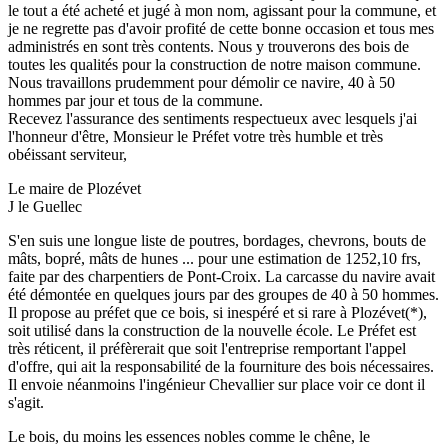
le tout a été acheté et jugé à mon nom, agissant pour la commune, et
je ne regrette pas d'avoir profité de cette bonne occasion et tous mes
administrés en sont très contents. Nous y trouverons des bois de
toutes les qualités pour la construction de notre maison commune.
Nous travaillons prudemment pour démolir ce navire, 40 à 50
hommes par jour et tous de la commune.
Recevez l'assurance des sentiments respectueux avec lesquels j'ai
l'honneur d'être, Monsieur le Préfet votre très humble et très
obéissant serviteur,
Le maire de Plozévet
J le Guellec
S'en suis une longue liste de poutres, bordages, chevrons, bouts de
mâts, bopré, mâts de hunes ... pour une estimation de 1252,10 frs,
faite par des charpentiers de Pont-Croix. La carcasse du navire avait
été démontée en quelques jours par des groupes de 40 à 50 hommes.
Il propose au préfet que ce bois, si inespéré et si rare à Plozévet(*),
soit utilisé dans la construction de la nouvelle école. Le Préfet est
très réticent, il préfèrerait que soit l'entreprise remportant l'appel
d'offre, qui ait la responsabilité de la fourniture des bois nécessaires.
Il envoie néanmoins l'ingénieur Chevallier sur place voir ce dont il
s'agit.
Le bois, du moins les essences nobles comme le chêne, le