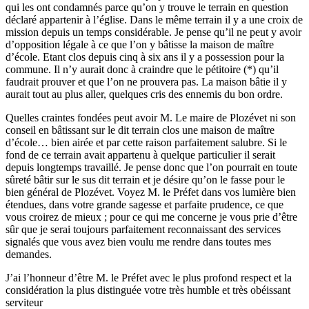
qui les ont condamnés parce qu’on y trouve le terrain en question
déclaré appartenir à l’église. Dans le même terrain il y a une croix de
mission depuis un temps considérable. Je pense qu’il ne peut y avoir
d’opposition légale à ce que l’on y bâtisse la maison de maître
d’école. Etant clos depuis cinq à six ans il y a possession pour la
commune. Il n’y aurait donc à craindre que le pétitoire (*) qu’il
faudrait prouver et que l’on ne prouvera pas. La maison bâtie il y
aurait tout au plus aller, quelques cris des ennemis du bon ordre.
Quelles craintes fondées peut avoir M. Le maire de Plozévet ni son
conseil en bâtissant sur le dit terrain clos une maison de maître
d’école… bien airée et par cette raison parfaitement salubre. Si le
fond de ce terrain avait appartenu à quelque particulier il serait
depuis longtemps travaillé. Je pense donc que l’on pourrait en toute
sûreté bâtir sur le sus dit terrain et je désire qu’on le fasse pour le
bien général de Plozévet. Voyez M. le Préfet dans vos lumière bien
étendues, dans votre grande sagesse et parfaite prudence, ce que
vous croirez de mieux ; pour ce qui me concerne je vous prie d’être
sûr que je serai toujours parfaitement reconnaissant des services
signalés que vous avez bien voulu me rendre dans toutes mes
demandes.
J’ai l’honneur d’être M. le Préfet avec le plus profond respect et la
considération la plus distinguée votre très humble et très obéissant
serviteur