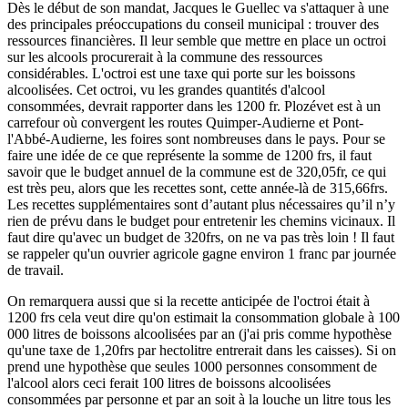
Dès le début de son mandat, Jacques le Guellec va s'attaquer à une
des principales préoccupations du conseil municipal : trouver des
ressources financières. Il leur semble que mettre en place un octroi
sur les alcools procurerait à la commune des ressources
considérables. L'octroi est une taxe qui porte sur les boissons
alcoolisées. Cet octroi, vu les grandes quantités d'alcool
consommées, devrait rapporter dans les 1200 fr. Plozévet est à un
carrefour où convergent les routes Quimper-Audierne et Pont-
l'Abbé-Audierne, les foires sont nombreuses dans le pays. Pour se
faire une idée de ce que représente la somme de 1200 frs, il faut
savoir que le budget annuel de la commune est de 320,05fr, ce qui
est très peu, alors que les recettes sont, cette année-là de 315,66frs.
Les recettes supplémentaires sont d’autant plus nécessaires qu’il n’y
rien de prévu dans le budget pour entretenir les chemins vicinaux. Il
faut dire qu'avec un budget de 320frs, on ne va pas très loin ! Il faut
se rappeler qu'un ouvrier agricole gagne environ 1 franc par journée
de travail.
On remarquera aussi que si la recette anticipée de l'octroi était à
1200 frs cela veut dire qu'on estimait la consommation globale à 100
000 litres de boissons alcoolisées par an (j'ai pris comme hypothèse
qu'une taxe de 1,20frs par hectolitre entrerait dans les caisses). Si on
prend une hypothèse que seules 1000 personnes consomment de
l'alcool alors ceci ferait 100 litres de boissons alcoolisées
consommées par personne et par an soit à la louche un litre tous les