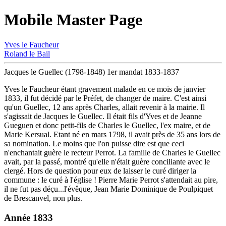
Mobile Master Page
Yves le Faucheur
Roland le Bail
Jacques le Guellec (1798-1848) 1er mandat 1833-1837
Yves le
Faucheur
étant gravement malade en ce mois de janvier
1833, il fut décidé par le Préfet, de changer de maire. C'est ainsi
qu'un Guellec, 12 ans après Charles, allait revenir à la mairie. Il
s'agissait de Jacques le Guellec. Il était fils d'Yves et de Jeanne
Gueguen et donc petit-fils de Charles le Guellec, l'ex maire, et de
Marie Kersual. Etant né en mars 1798, il avait près de 35 ans lors de
sa nomination. Le moins que l'on puisse dire est que ceci
n'enchantait guère le recteur Perrot. La famille de Charles le Guellec
avait, par la passé, montré qu'elle n'était guère conciliante avec le
clergé. Hors de question pour eux de laisser le curé diriger la
commune : le curé à l'église ! Pierre Marie Perrot s'attendait au pire,
il ne fut pas déçu...l'évêque, Jean Marie Dominique de Poulpiquet
de Brescanvel, non plus.
Année 1833