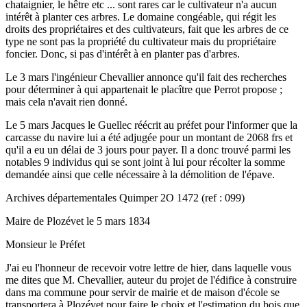
chataignier, le hêtre etc ... sont rares car le cultivateur n'a aucun
intérêt à planter ces arbres. Le domaine congéable, qui régit les
droits des propriétaires et des cultivateurs, fait que les arbres de ce
type ne sont pas la propriété du cultivateur mais du propriétaire
foncier. Donc, si pas d'intérêt à en planter pas d'arbres.
Le 3 mars l'ingénieur Chevallier annonce qu'il fait des recherches
pour déterminer à qui appartenait le placître que Perrot propose ;
mais cela n'avait rien donné.
Le 5 mars Jacques le Guellec réécrit au préfet pour l'informer que la
carcasse du navire lui a été adjugée pour un montant de 2068 frs et
qu'il a eu un délai de 3 jours pour payer. Il a donc trouvé parmi les
notables 9 individus qui se sont joint à lui pour récolter la somme
demandée ainsi que celle nécessaire à la démolition de l'épave.
Archives départementales Quimper 2O 1472 (ref : 099)
Maire de Plozévet le 5 mars 1834
Monsieur le Préfet
J'ai eu l'honneur de recevoir votre lettre de hier, dans laquelle vous
me dites que M. Chevallier, auteur du projet de l'édifice à construire
dans ma commune pour servir de mairie et de maison d'école se
transportera à Plozévet pour faire le choix et l'estimation du bois que