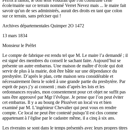
Perrot a raison, le bon sens voudrait que l'on construise cette
école/mairie sur ce terrain nommé Verret Nevez mais ... le maire fait
savoir qu'un de ses administrés, aurait des droits en tant que colon
sur ce terrain, sans préciser qui !
Archives départementales Quimper 2O 1472
13 mars 1834
Monsieur le Préfet
Le compte de fabrique est rendu tel que M. Le maire l’a demandé ; il
est signé des membres du conseil le sachant faire. Aujourd’hui se
présente un autre embarras. Une maison de maître d’école qui doit
servir de plus à la mairie, doit être bâtie sur une dépendance du
presbytère. D’après le plan, cette maison sera considérable et
nécessairement ôtera le soleil à une grande partie du presbytère. Par
esprit de pays j’y ai consenti ; mais d’après les lois et les
ordonnances royales, mon consentement pour cet objet ne suffit pas
sans être approuvé par Mgr l’évêque. Je pense que l’on peut éviter
cet embarras. Il y a au bourg de Plozévet un local vu et bien
examiné par M. L’ingénieur Chevalier qui peut vous en rendre
compte. Ce local ne peut être contesté puisqu’il est clos comme
appartenant à l’église par le cadastre même, il a cinq à six ans.
Les riverains se sont dans le temps présentés avec leurs propres titres