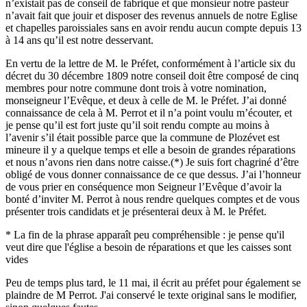
n’existait pas de conseil de fabrique et que monsieur notre pasteur
n’avait fait que jouir et disposer des revenus annuels de notre Eglise
et chapelles paroissiales sans en avoir rendu aucun compte depuis 13
à 14 ans qu’il est notre desservant.
En vertu de la lettre de M. le Préfet, conformément à l’article six du
décret du 30 décembre 1809 notre conseil doit être composé de cinq
membres pour notre commune dont trois à votre nomination,
monseigneur l’Evêque, et deux à celle de M. le Préfet. J’ai donné
connaissance de cela à M. Perrot et il n’a point voulu m’écouter, et
je pense qu’il est fort juste qu’il soit rendu compte au moins à
l’avenir s’il était possible parce que la commune de Plozévet est
mineure il y a quelque temps et elle a besoin de grandes réparations
et nous n’avons rien dans notre caisse.(*) Je suis fort chagriné d’être
obligé de vous donner connaissance de ce que dessus. J’ai l’honneur
de vous prier en conséquence mon Seigneur l’Evêque d’avoir la
bonté d’inviter M. Perrot à nous rendre quelques comptes et de vous
présenter trois candidats et je présenterai deux à M. le Préfet.
* La fin de la phrase apparaît peu compréhensible : je pense qu'il
veut dire que l'église a besoin de réparations et que les caisses sont
vides
Peu de temps plus tard, le 11 mai, il écrit au préfet pour également se
plaindre de M Perrot. J'ai conservé le texte original sans le modifier,