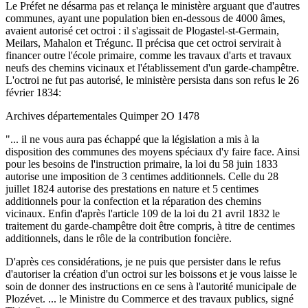
Le Préfet ne désarma pas et relança le ministère arguant que d'autres
communes, ayant une population bien en-dessous de 4000 âmes,
avaient autorisé cet octroi : il s'agissait de Plogastel-st-Germain,
Meilars, Mahalon et Trégunc. Il précisa que cet octroi servirait à
financer outre l'école primaire, comme les travaux d'arts et travaux
neufs des chemins vicinaux et l'établissement d'un garde-champêtre.
L'octroi ne fut pas autorisé, le ministère persista dans son refus le 26
février 1834:
Archives départementales Quimper 2O 1478
"... il ne vous aura pas échappé que la législation a mis à la
disposition des communes des moyens spéciaux d'y faire face. Ainsi
pour les besoins de l'instruction primaire, la loi du 58 juin 1833
autorise une imposition de 3 centimes additionnels. Celle du 28
juillet 1824 autorise des prestations en nature et 5 centimes
additionnels pour la confection et la réparation des chemins
vicinaux. Enfin d'après l'article 109 de la loi du 21 avril 1832 le
traitement du garde-champêtre doit être compris, à titre de centimes
additionnels, dans le rôle de la contribution foncière.
D'après ces considérations, je ne puis que persister dans le refus
d'autoriser la création d'un octroi sur les boissons et je vous laisse le
soin de donner des instructions en ce sens à l'autorité municipale de
Plozévet. ... le Ministre du Commerce et des travaux publics, signé