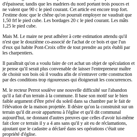
d'épaisseur, tandis que les madriers du nord portant trois pouces et
ne valent que 90 c le pied courant. Cet article est encore trop fort.
J'estime donc que le chêne qu'on pourrait employer ne vaudrait que
1,50 frf le pied cube. Les bordages 20 c le pied courant. Les mâts
1,25 le pied cube.
Mais M. Le maire ne peut adhérer à cette estimation attendu qu'il
n'est que le douzième co-associé de l'achat de ce bois et que l'un
d'eux qui habite Pont-Croix offre de tout prendre au prix établi par
les charpentiers.
Il paraîtrait qu'on a voulu faire de cet achat un objet de spéculation et
je pense qu'il serait plus convenable de laisser l'entrepreneur maître
de choisir son bois où il voudra afin de n'entraver cette construction
par des conditions trop rigoureuses qui éloignerait les concurrences.
M. le recteur Perrot soulève une nouvelle difficulté sur l'abandon
qu'il a fait d'un terrain à la commune. Il base son motif sur le bien
faible argument d'être privé du soleil dans sa chambre par le fait de
l'élévation de la maison projettée. Il désire qu'on la construisit sur un
terrain qu'il dit avoir appartenu à l'église et qu'il dit communal
aujourd'hui, ne donnant d'autres preuves que celles d'avoir lui-même
fait clore ce terrain il y a 4 ans sans qu'il y ait eu de réclamations,
ajoutant que le cadastre a déclaré dans ses opérations c'était une
propriété d'église.