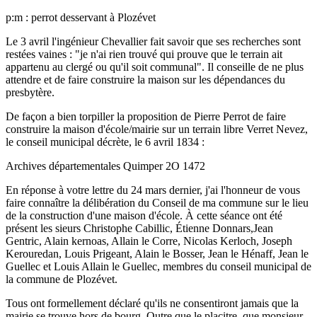
p:m : perrot desservant à Plozévet
Le 3 avril l'ingénieur Chevallier fait savoir que ses recherches sont
restées vaines : "je n'ai rien trouvé qui prouve que le terrain ait
appartenu au clergé ou qu'il soit communal". Il conseille de ne plus
attendre et de faire construire la maison sur les dépendances du
presbytère.
De façon a bien torpiller la proposition de Pierre Perrot de faire
construire la maison d'école/mairie sur un terrain libre Verret Nevez,
le conseil municipal décrète, le 6 avril 1834 :
Archives départementales Quimper 2O 1472
En réponse à votre lettre du 24 mars dernier, j'ai l'honneur de vous
faire connaître la délibération du Conseil de ma commune sur le lieu
de la construction d'une maison d'école. À cette séance ont été
présent les sieurs Christophe Cabillic, Étienne Donnars,Jean
Gentric, Alain kernoas, Allain le Corre, Nicolas Kerloch, Joseph
Kerouredan, Louis Prigeant, Alain le Bosser, Jean le Hénaff, Jean le
Guellec et Louis Allain le Guellec, membres du conseil municipal de
la commune de Plozévet.
Tous ont formellement déclaré qu'ils ne consentiront jamais que la
mairie se trouve hors de bourg. Outre que le placitre, que monsieur