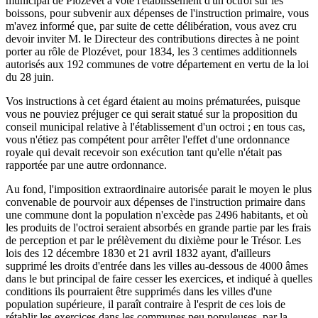
municipal de Plozévet a voté l'établissement d'un octroi sur les
boissons, pour subvenir aux dépenses de l'instruction primaire, vous
m'avez informé que, par suite de cette délibération, vous avez cru
devoir inviter M. le Directeur des contributions directes à ne point
porter au rôle de Plozévet, pour 1834, les 3 centimes additionnels
autorisés aux 192 communes de votre département en vertu de la loi
du 28 juin.
Vos instructions à cet égard étaient au moins prématurées, puisque
vous ne pouviez préjuger ce qui serait statué sur la proposition du
conseil municipal relative à l'établissement d'un octroi ; en tous cas,
vous n'étiez pas compétent pour arrêter l'effet d'une ordonnance
royale qui devait recevoir son exécution tant qu'elle n'était pas
rapportée par une autre ordonnance.
Au fond, l'imposition extraordinaire autorisée parait le moyen le plus
convenable de pourvoir aux dépenses de l'instruction primaire dans
une commune dont la population n'excède pas 2496 habitants, et où
les produits de l'octroi seraient absorbés en grande partie par les frais
de perception et par le prélèvement du dixième pour le Trésor. Les
lois des 12 décembre 1830 et 21 avril 1832 ayant, d'ailleurs
supprimé les droits d'entrée dans les villes au-dessous de 4000 âmes
dans le but principal de faire cesser les exercices, et indiqué à quelles
conditions ils pourraient être supprimés dans les villes d'une
population supérieure, il paraît contraire à l'esprit de ces lois de
rétablir les exercices dans les communes peu populeuses, par la