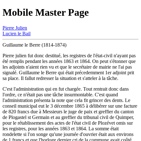
Mobile Master Page
Pierre Julien
Lucien le Bail
Guillaume le Berre (1814-1874)
Pierre julien fut donc destitué, les registres de l'état-civil n'ayant pas
été remplis pendant les années 1863 et 1864. On peut s'étonner que
les adjoints n'aient rien vu et que le secrétaire de mairie ne l'ai pas
signalé. Guillaume le Berre qui était précedemment 1er adjoint prit
sa place. Il fallut redresser la situation et s'atteler à la tâche.
C'est l'administration qui en fut chargée. Tout rentrait donc dans
l'ordre, ce n'était pas une tâche insurmontable. C'est quand
l'administration présenta la note que cela fit grincer des dents. Le
conseil municipal eut le 3 décembre 1865 à délibérer sur une facture
de 820 francs due à Messieurs le juge de paix et greffier du canton
de Plogastel st Germain et au greffier du tribunal civil de Quimper,
pour le rétablissement des actes de l'état civil de Plozévet omis sur
les registres, pour les années 1863 et 1864. La somme était
rondelette si l'on songe qu'une journée d'ouvrier était aux environs
de 1 francs et que l'horloge dernier cri de la commune avait coûté