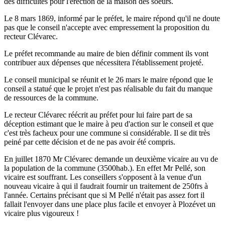
des difficultés pour l'érection de la maison des soeurs.
Le 8 mars 1869, informé par le préfet, le maire répond qu'il ne doute
pas que le conseil n'accepte avec empressement la proposition du
recteur Clévarec.
Le préfet recommande au maire de bien définir comment ils vont
contribuer aux dépenses que nécessitera l'établissement projeté.
Le conseil municipal se réunit et le 26 mars le maire répond que le
conseil a statué que le projet n'est pas réalisable du fait du manque
de ressources de la commune.
Le recteur Clévarec réécrit au préfet pour lui faire part de sa
déception estimant que le maire à peu d'action sur le conseil et que
c'est très facheux pour une commune si considérable. Il se dit très
peiné par cette décision et de ne pas avoir été compris.
En juillet 1870 Mr Clévarec demande un deuxième vicaire au vu de
la population de la commune (3500hab.). En effet Mr Pellé, son
vicaire est souffrant. Les conseillers s'opposent à la venue d'un
nouveau vicaire à qui il faudrait fournir un traitement de 250frs à
l'année. Certains précisant que si M Pellé n'était pas assez fort il
fallait l'envoyer dans une place plus facile et envoyer à Plozévet un
vicaire plus vigoureux !