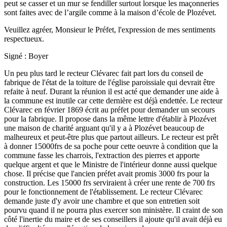
peut se casser et un mur se fendiller surtout lorsque les maçonneries
sont faites avec de l’argile comme à la maison d’école de Plozévet.
Veuillez agréer, Monsieur le Préfet, l'expression de mes sentiments
respectueux.
Signé : Boyer
Un peu plus tard le recteur Clévarec fait part lors du conseil de
fabrique de l'état de la toiture de l'église paroissiale qui devrait être
refaite à neuf. Durant la réunion il est acté que demander une aide à
la commune est inutile car cette dernière est déjà endettée. Le recteur
Clévarec en février 1869 écrit au préfet pour demander un secours
pour la fabrique. Il propose dans la même lettre d'établir à Plozévet
une maison de charité arguant qu'il y a à Plozévet beaucoup de
malheureux et peut-être plus que partout ailleurs. Le recteur est prêt
à donner 15000frs de sa poche pour cette oeuvre à condition que la
commune fasse les charrois, l'extraction des pierres et apporte
quelque argent et que le Ministre de l'intérieur donne aussi quelque
chose. Il précise que l'ancien préfet avait promis 3000 frs pour la
construction. Les 15000 frs serviraient à créer une rente de 700 frs
pour le fonctionnement de l'établissement. Le recteur Clévarec
demande juste d'y avoir une chambre et que son entretien soit
pourvu quand il ne pourra plus exercer son ministère. Il craint de son
côté l'inertie du maire et de ses conseillers il ajoute qu'il avait déjà eu