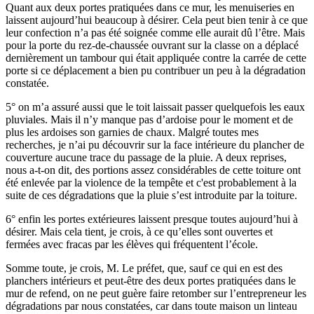
Quant aux deux portes pratiquées dans ce mur, les menuiseries en
laissent aujourd’hui beaucoup à désirer. Cela peut bien tenir à ce que
leur confection n’a pas été soignée comme elle aurait dû l’être. Mais
pour la porte du rez-de-chaussée ouvrant sur la classe on a déplacé
dernièrement un tambour qui était appliquée contre la carrée de cette
porte si ce déplacement a bien pu contribuer un peu à la dégradation
constatée.
5° on m’a assuré aussi que le toit laissait passer quelquefois les eaux
pluviales. Mais il n’y manque pas d’ardoise pour le moment et de
plus les ardoises son garnies de chaux. Malgré toutes mes
recherches, je n’ai pu découvrir sur la face intérieure du plancher de
couverture aucune trace du passage de la pluie. A deux reprises,
nous a-t-on dit, des portions assez considérables de cette toiture ont
été enlevée par la violence de la tempête et c'est probablement à la
suite de ces dégradations que la pluie s’est introduite par la toiture.
6° enfin les portes extérieures laissent presque toutes aujourd’hui à
désirer. Mais cela tient, je crois, à ce qu’elles sont ouvertes et
fermées avec fracas par les élèves qui fréquentent l’école.
Somme toute, je crois, M. Le préfet, que, sauf ce qui en est des
planchers intérieurs et peut-être des deux portes pratiquées dans le
mur de refend, on ne peut guère faire retomber sur l’entrepreneur les
dégradations par nous constatées, car dans toute maison un linteau