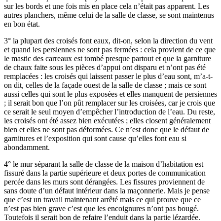
sur les bords et une fois mis en place cela n’était pas apparent. Les
autres planchers, même celui de la salle de classe, se sont maintenus
en bon état.
3° la plupart des croisés font eaux, dit-on, selon la direction du vent
et quand les persiennes ne sont pas fermées : cela provient de ce que
le mastic des carreaux est tombé presque partout et que la garniture
de chaux faite sous les pièces d’appui ont disparu et n’ont pas été
remplacées : les croisés qui laissent passer le plus d’eau sont, m’a-t-
on dit, celles de la façade ouest de la salle de classe ; mais ce sont
aussi celles qui sont le plus exposées et elles manquent de persiennes
; il serait bon que l’on pût remplacer sur les croisées, car je crois que
ce serait le seul moyen d’empêcher l’introduction de l’eau. Du reste,
les croisés ont été assez bien exécutées ; elles closent généralement
bien et elles ne sont pas déformées. Ce n’est donc que le défaut de
garnitures et l’exposition qui sont cause qu’elles font eau si
abondamment.
4° le mur séparant la salle de classe de la maison d’habitation est
fissuré dans la partie supérieure et deux portes de communication
percée dans les murs sont dérangées. Les fissures proviennent de
sans doute d’un défaut intérieur dans la maçonnerie. Mais je pense
que c’est un travail maintenant arrêté mais ce qui prouve que ce
n’est pas bien grave c’est que les encoignures n’ont pas bougé.
Toutefois il serait bon de refaire l’enduit dans la partie lézardée.