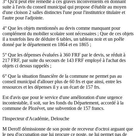
3° Qu'il peut être remédié à ces graves inconvénients en donnant
suite à l'avis du conseil municipal qui propose d'établir au moyen
d'une cloison 2 salles distinctes l'une pour l'institutrice titulaire et
l'autre pour l'adjointe.
4° Que les objets mentionnés au devis comme manquant pour
complément du mobilier scolaire sont nécessaires ; Que de ces objets
il a toutefois lieu de déduire 6 tables, un tableau noir et un poêle
donné par le département en 1864 et en 1865 ;
5° Que les dépenses évaluées à 360 FRF par le devis, se réduit à
217 FRF, par suite du secours de 143 FRF employé à l'achat des
objets ci dessus rappelés ;
6° Que la situation financière de la commune ne permet pas au
conseil municipal d'allouer plus de 60 frs et que ainsi, entre les
ressources et les dépenses il y a un écart de 157 frs.
Est d'avis que pour le service d'une amélioration d'une urgence
incontestable, il soit, sur les fonds du Département, accordé à la
commune de Plozévet, une subvention de 157 francs.
l'Inspecteur d'Académie, Delouche
M Deroff démissionne de son poste de receveur d'octroi arguant que
le peu d'occupation que lui procure ce poste, ne lui permet pas de