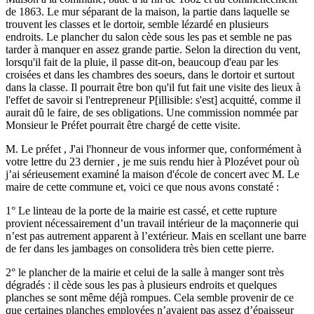
de 1863. Le mur séparant de la maison, la partie dans laquelle se
trouvent les classes et le dortoir, semble lézardé en plusieurs
endroits. Le plancher du salon cède sous les pas et semble ne pas
tarder à manquer en assez grande partie. Selon la direction du vent,
lorsqu'il fait de la pluie, il passe dit-on, beaucoup d'eau par les
croisées et dans les chambres des soeurs, dans le dortoir et surtout
dans la classe. Il pourrait être bon qu'il fut fait une visite des lieux à
l'effet de savoir si l'entrepreneur P[illisible: s'est] acquitté, comme il
aurait dû le faire, de ses obligations. Une commission nommée par
Monsieur le Préfet pourrait être chargé de cette visite.
M. Le préfet , J'ai l'honneur de vous informer que, conformément à
votre lettre du 23 dernier , je me suis rendu hier à Plozévet pour où
j’ai sérieusement examiné la maison d'école de concert avec M. Le
maire de cette commune et, voici ce que nous avons constaté :
1° Le linteau de la porte de la mairie est cassé, et cette rupture
provient nécessairement d’un travail intérieur de la maçonnerie qui
n’est pas autrement apparent à l’extérieur. Mais en scellant une barre
de fer dans les jambages on consolidera très bien cette pierre.
2° le plancher de la mairie et celui de la salle à manger sont très
dégradés : il cède sous les pas à plusieurs endroits et quelques
planches se sont même déjà rompues. Cela semble provenir de ce
que certaines planches employées n’avaient pas assez d’épaisseur